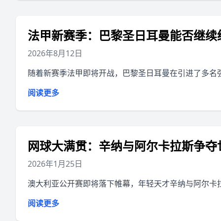
法甲新赛季：巴黎圣日耳曼能否继续
2026年8月12日
随着新赛季法甲即将开战，巴黎圣日耳曼在引进了多名
阅读更多
网球大满贯：辛纳与阿尔卡拉斯争夺
2026年1月25日
澳大利亚公开赛即将落下帷幕，年轻天才辛纳与阿尔卡
阅读更多