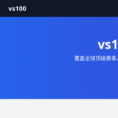
vs100
vs
覆盖全球顶级赛事