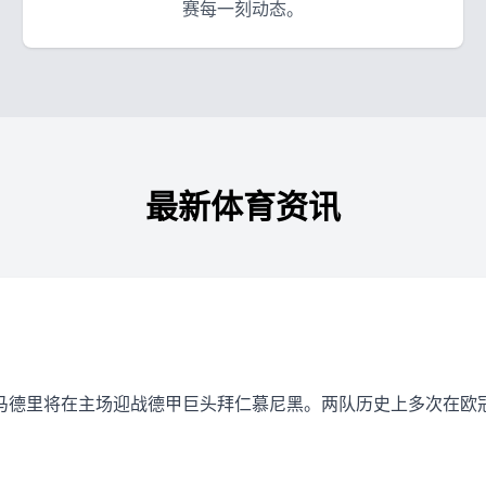
赛每一刻动态。
最新体育资讯
马德里将在主场迎战德甲巨头拜仁慕尼黑。两队历史上多次在欧