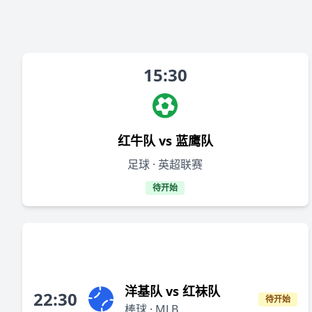
15:30
红牛队 vs 蓝鹰队
足球 · 英超联赛
待开始
洋基队 vs 红袜队
22:30
待开始
棒球 · MLB